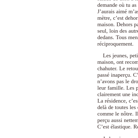
demande où tu as e
J’aurais aimé m’a
mètre, c’est dehor
maison. Dehors par
seul, loin des aut
dedans. Tous mena
réciproquement.
Les jeunes, pet
maison, ont recom
chahuter. Le retour
passé inaperçu. C
n’avons pas le droi
leur famille. Les 
clairement une inc
La résidence, c’es
delà de toutes les
comme le nôtre. Il
perçu aussi nettem
C’est élastique. Re