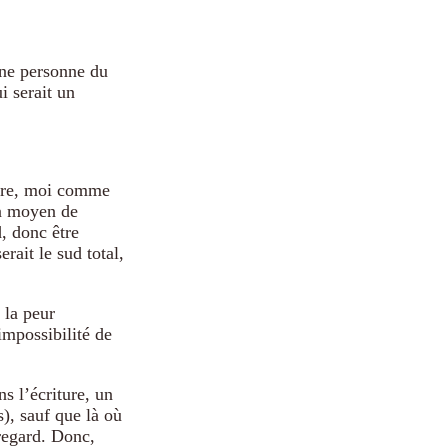
une personne du
 serait un
sure, moi comme
un moyen de
, donc être
rait le sud total,
 la peur
impossibilité de
s l’écriture, un
), sauf que là où
regard. Donc,