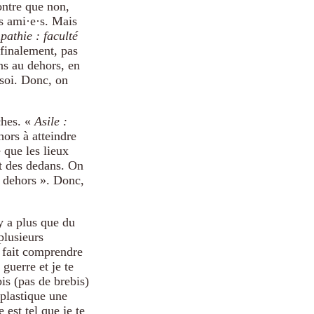
ntre que non,
s ami·e·s. Mais
athie : faculté
finalement, pas
ans au dehors, en
soi. Donc, on
ches. «
Asile :
ors à atteindre
e que les lieux
nt des dedans. On
« dehors ». Donc,
y a plus que du
plusieurs
e fait comprendre
 guerre et je te
is (pas de brebis)
 plastique une
 est tel que je te