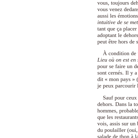
vous, toujours de
vous venez dedans
aussi les émotion
intuitive de se met
tant que ça placer
adoptant le dehor
peut être hors de 
À condition de 
Lieu où on est en 
pour se faire un d
sont cernés. Il y 
dit « mon pays » (
je peux parcourir 
Sauf pour ceux q
dehors. Dans la to
hommes, probablem
que les restaurants
vois, assis sur un
du poulailler (oui
salade de thon à la