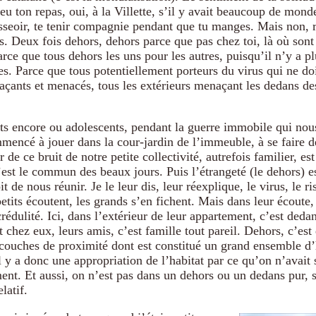
u ton repas, oui, à la Villette, s’il y avait beaucoup de mon
sseoir, te tenir compagnie pendant que tu manges. Mais non, r
s. Deux fois dehors, dehors parce que pas chez toi, là où sont 
ce que tous dehors les uns pour les autres, puisqu’il n’y a pl
res. Parce que tous potentiellement porteurs du virus qui ne do
çants et menacés, tous les extérieurs menaçant les dedans des
its encore ou adolescents, pendant la guerre immobile qui nous
mencé à jouer dans la cour-jardin de l’immeuble, à se faire de
 de ce bruit de notre petite collectivité, autrefois familier, es
’est le commun des beaux jours. Puis l’étrangeté (le dehors) 
t de nous réunir. Je le leur dis, leur réexplique, le virus, le r
petits écoutent, les grands s’en fichent. Mais dans leur écoute,
rédulité. Ici, dans l’extérieur de leur appartement, c’est deda
t chez eux, leurs amis, c’est famille tout pareil. Dehors, c’es
 couches de proximité dont est constitué un grand ensemble d’
 y a donc une appropriation de l’habitat par ce qu’on n’avait
ent. Et aussi, on n’est pas dans un dehors ou un dedans pur, 
latif.