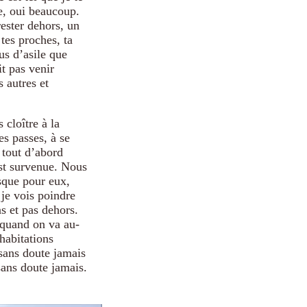
de, oui beaucoup.
ester dehors, un
tes proches, ta
us d’asile que
it pas venir
 autres et
 cloître à la
s passes, à se
t tout d’abord
est survenue. Nous
isque pour eux,
 je vois poindre
ns et pas dehors.
t quand on va au-
habitations
 sans doute jamais
sans doute jamais.