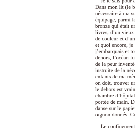
Je le sais pour 
Dans mon lit (le b
nécessaire à ma s
équipage, parmi l
bronze qui était 
livres, d’un vieux
de couleur et d’un
et quoi encore, je 
j’embarquais et t
dehors, l’océan fu
de la peur inventé
instruite de la néc
enfants de ma mèr
on doit, trouver u
le dehors est vrai
chambre d’hôpital,
portée de main. Da
danse sur le papi
oignon donnés. Ce
Le confinement,