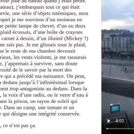
avoir joué au bateau quand j’étais petite.
ateau), j’embarquais tout ce qui était
urvie, une série d’objets totémiques, mon
equel je me souviens d’un moineau en
une petite lampe de chevet, d’un ou deux
 plaid écossais, d’une boîte de crayons
 carnet à dessin, d’un illustré (Mickey ?)
ne sais pas. Je me glissais sous le plaid,
out le reste de ma chambre devenait
rieux, les vents violents, je me rassurais
e, j’apprenais à survivre, sans doute
essité de le savoir par la mort des
e qui a précédé ma naissance. On peut,
n dedans jusqu’à l’infinitésimal lorsque
ment trop antagoniste au dedans. Dans la
 la voix d’une radio, ou le verre d’eau à
ns la prison, un rayon de soleil qui
er. Dans un camp, une tomate et un
 qui désigne une intégrité conservée.
 ce n’est pas ça.