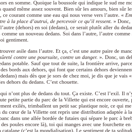
hors en somme. Quoique la boussole qui indique le sud me mo
 quand même assez souvent. Bien sûr les amours, bien sûr le
s, ce courant comme une eau qui nous verse vers l’autre. «
Emp
tre à la place d’autrui, de percevoir ce qu’il ressent.
» Donc, 
 l’autre (dehors) en soi (dedans), ce serait plutôt aller du ded
s comme un nouveau dedans. Soi dans l’autre, l’autre comme 
soi gentiment.
trouver asile dans l’autre. Et ça, c’est une autre paire de man
sûreté contre une poursuite, contre un danger.
». Donc, un deh
edans potable. Sauf que tout de suite, la frontière arrive, parc
a des bords aux dehors, qui font que certains dehors devienne
dedans) mais dès que je sors de chez moi, je dis que je vais 
les dehors du dedans. C’est chouette.
ui n’ont plus de dedans du tout. Ça existe. C’est l’exil. Il n’
ute petite partie du parc de la Villette qui est encore ouverte, 
ent exilés, trimballent un petit sac plastique noir, ce qui m
 du cœur de la Villette ont repris une distribution adaptée à la
 banc dans une allée bordée de futaies qui sépare le parc à breb
, des poules encore là), toi qui manges avec une fourchette en
 catalane (c’est la mondialisation). Le sentiment de ta solitude