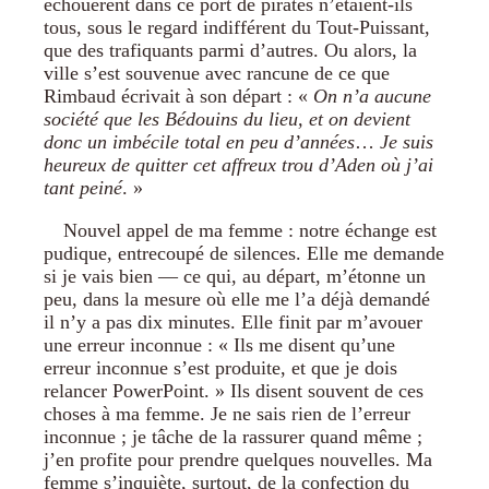
échouèrent dans ce port de pirates n’étaient-ils
tous, sous le regard indifférent du Tout-Puissant,
que des trafiquants parmi d’autres. Ou alors, la
ville s’est souvenue avec rancune de ce que
Rimbaud écrivait à son départ : «
On n’a aucune
société que les Bédouins du lieu, et on devient
donc un imbécile total en peu d’années
…
Je suis
heureux de quitter cet affreux trou d’Aden où j’ai
tant peiné
. »
Nouvel appel de ma femme : notre échange est
pudique, entrecoupé de silences. Elle me demande
si je vais bien — ce qui, au départ, m’étonne un
peu, dans la mesure où elle me l’a déjà demandé
il n’y a pas dix minutes. Elle finit par m’avouer
une erreur inconnue : « Ils me disent qu’une
erreur inconnue s’est produite, et que je dois
relancer PowerPoint. » Ils disent souvent de ces
choses à ma femme. Je ne sais rien de l’erreur
inconnue ; je tâche de la rassurer quand même ;
j’en profite pour prendre quelques nouvelles. Ma
femme s’inquiète, surtout, de la confection du