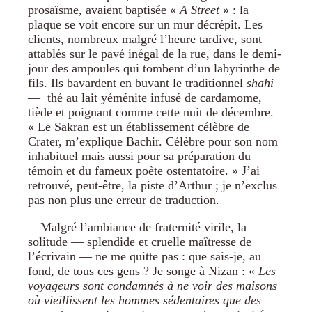
prosaïsme, avaient baptisée «
A Street
» : la
plaque se voit encore sur un mur décrépit. Les
clients, nombreux malgré l’heure tardive, sont
attablés sur le pavé inégal de la rue, dans le demi-
jour des ampoules qui tombent d’un labyrinthe de
fils. Ils bavardent en buvant le traditionnel
shahi
— thé au lait yéménite infusé de cardamome,
tiède et poignant comme cette nuit de décembre.
« Le Sakran est un établissement célèbre de
Crater, m’explique Bachir. Célèbre pour son nom
inhabituel mais aussi pour sa préparation du
témoin et du fameux poète ostentatoire. » J’ai
retrouvé, peut-être, la piste d’Arthur ; je n’exclus
pas non plus une erreur de traduction.
Malgré l’ambiance de fraternité virile, la
solitude — splendide et cruelle maîtresse de
l’écrivain — ne me quitte pas : que sais-je, au
fond, de tous ces gens ? Je songe à Nizan : «
Les
voyageurs sont condamnés à ne voir des maisons
où vieillissent les hommes sédentaires que des