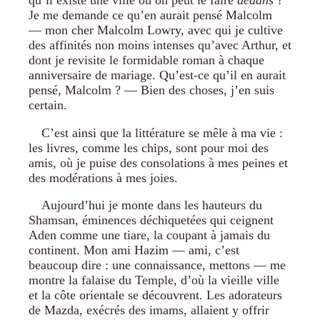
qu’il existe une ville où on peut le faire
dedans
?
Je me demande ce qu’en aurait pensé Malcolm
— mon cher Malcolm Lowry, avec qui je cultive
des affinités non moins intenses qu’avec Arthur, et
dont je revisite le formidable roman à chaque
anniversaire de mariage. Qu’est-ce qu’il en aurait
pensé, Malcolm ? — Bien des choses, j’en suis
certain.
C’est ainsi que la littérature se mêle à ma vie :
les livres, comme les chips, sont pour moi des
amis, où je puise des consolations à mes peines et
des modérations à mes joies.
Aujourd’hui je monte dans les hauteurs du
Shamsan, éminences déchiquetées qui ceignent
Aden comme une tiare, la coupant à jamais du
continent. Mon ami Hazim — ami, c’est
beaucoup dire : une connaissance, mettons — me
montre la falaise du Temple, d’où la vieille ville
et la côte orientale se découvrent. Les adorateurs
de Mazda, exécrés des imams, allaient y offrir