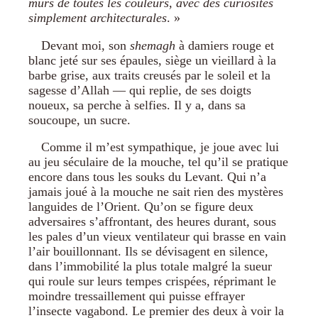
murs de toutes les couleurs, avec des curiosités
simplement architecturales
. »
Devant moi, son
shemagh
à damiers rouge et
blanc jeté sur ses épaules, siège un vieillard à la
barbe grise, aux traits creusés par le soleil et la
sagesse d’Allah — qui replie, de ses doigts
noueux, sa perche à selfies. Il y a, dans sa
soucoupe, un sucre.
Comme il m’est sympathique, je joue avec lui
au jeu séculaire de la mouche, tel qu’il se pratique
encore dans tous les souks du Levant. Qui n’a
jamais joué à la mouche ne sait rien des mystères
languides de l’Orient. Qu’on se figure deux
adversaires s’affrontant, des heures durant, sous
les pales d’un vieux ventilateur qui brasse en vain
l’air bouillonnant. Ils se dévisagent en silence,
dans l’immobilité la plus totale malgré la sueur
qui roule sur leurs tempes crispées, réprimant le
moindre tressaillement qui puisse effrayer
l’insecte vagabond. Le premier des deux à voir la