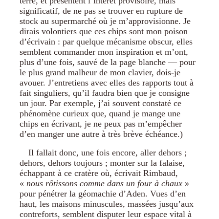
terre, et présentent l’intérêt provisoire, mais
significatif, de ne pas se trouver en rupture de
stock au supermarché où je m’approvisionne. Je
dirais volontiers que ces chips sont mon poison
d’écrivain : par quelque mécanisme obscur, elles
semblent commander mon inspiration et m’ont,
plus d’une fois, sauvé de la page blanche — pour
le plus grand malheur de mon clavier, dois-je
avouer. J’entretiens avec elles des rapports tout à
fait singuliers, qu’il faudra bien que je consigne
un jour. Par exemple, j’ai souvent constaté ce
phénomène curieux que, quand je mange une
chips en écrivant, je ne peux pas m’empêcher
d’en manger une autre à très brève échéance.)
Il fallait donc, une fois encore, aller dehors ;
dehors, dehors toujours ; monter sur la falaise,
échappant à ce cratère où, écrivait Rimbaud,
«
nous rôtissons comme dans un four à chaux
»
pour pénétrer la géomachie d’Aden. Vues d’en
haut, les maisons minuscules, massées jusqu’aux
contreforts, semblent disputer leur espace vital à