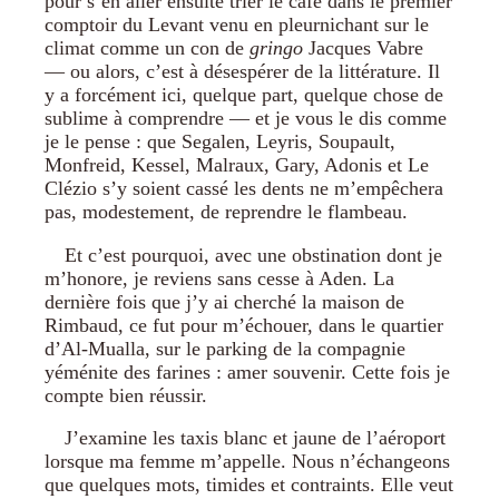
pour s’en aller ensuite trier le café dans le premier
comptoir du Levant venu en pleurnichant sur le
climat comme un con de
gringo
Jacques Vabre
— ou alors, c’est à désespérer de la littérature. Il
y a forcément ici, quelque part, quelque chose de
sublime à comprendre — et je vous le dis comme
je le pense : que Segalen, Leyris, Soupault,
Monfreid, Kessel, Malraux, Gary, Adonis et Le
Clézio s’y soient cassé les dents ne m’empêchera
pas, modestement, de reprendre le flambeau.
Et c’est pourquoi, avec une obstination dont je
m’honore, je reviens sans cesse à Aden. La
dernière fois que j’y ai cherché la maison de
Rimbaud, ce fut pour m’échouer, dans le quartier
d’Al-Mualla, sur le parking de la compagnie
yéménite des farines : amer souvenir. Cette fois je
compte bien réussir.
J’examine les taxis blanc et jaune de l’aéroport
lorsque ma femme m’appelle. Nous n’échangeons
que quelques mots, timides et contraints. Elle veut