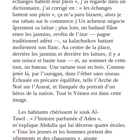
échanges battent leur plein », j’ai regardé dans un
dictionnaire, j’ai corrigé en : « les échanges
battent son plein », ça m’a paru bizarre, alors je
me rabats sur le commerce.) Un acheteur négocie
âprement sa laitue ; plus loin, un badaud flâne
entre les jasmins, revêtu de l’
izar
— pagne
traditionnel adéni —, sa kalachnikov battant
mollement son flanc. Au centre de la place,
derrière les jasmins et derrière les laitues, il y a
une mince et haute tour — et, au sommet de cette
tour, un bateau. Une tartane tout en bois. Comme
jetée là, par l’ouragan, dans l’éther sans oiseau.
Échouée en précaire équilibre, telle l’Arche de
Noé sur l’Ararat, et flanquée du portrait d’un
héros de la nation. Tout le Yémen est dans cette
image.
Les habitants chérissent le souk Al-
Tawil : « l’histoire parfumée d’Aden »,
m’explique Abdulla qui lui décerne quatre étoiles.
« Tous les jeunes et les hommes portent des
vêtements et des chaussures », ajoute